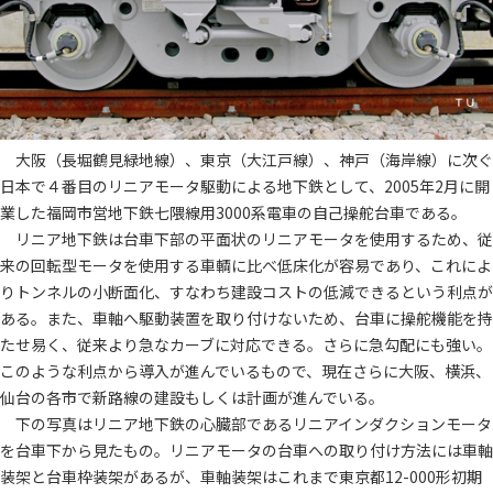
大阪（長堀鶴見緑地線）、東京（大江戸線）、神戸（海岸線）に次ぐ
日本で４番目のリニアモータ駆動による地下鉄として、2005年2月に開
業した福岡市営地下鉄七隈線用3000系電車の自己操舵台車である。
リニア地下鉄は台車下部の平面状のリニアモータを使用するため、従
来の回転型モータを使用する車輌に比べ低床化が容易であり、これによ
りトンネルの小断面化、すなわち建設コストの低減できるという利点が
ある。また、車軸へ駆動装置を取り付けないため、台車に操舵機能を持
たせ易く、従来より急なカーブに対応できる。さらに急勾配にも強い。
このような利点から導入が進んでいるもので、現在さらに大阪、横浜、
仙台の各市で新路線の建設もしくは計画が進んでいる。
下の写真はリニア地下鉄の心臓部であるリニアインダクションモータ
を台車下から見たもの。リニアモータの台車への取り付け方法には車軸
装架と台車枠装架があるが、車軸装架はこれまで東京都12-000形初期