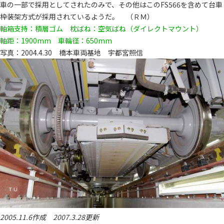
車の一部で採用としてされたのみで、その他はこのFS566を含めて台車
枠装架方式が採用されているようだ。 （ＲＭ）
軸箱支持：積層ゴム 枕ばね：空気ばね（ダイレクトマウント）
軸距：1900mm 車輪径：650mm
写真：2004.4.30 橋本車両基地 宇都宮照信
2005.11.6作成 2007.3.28更新