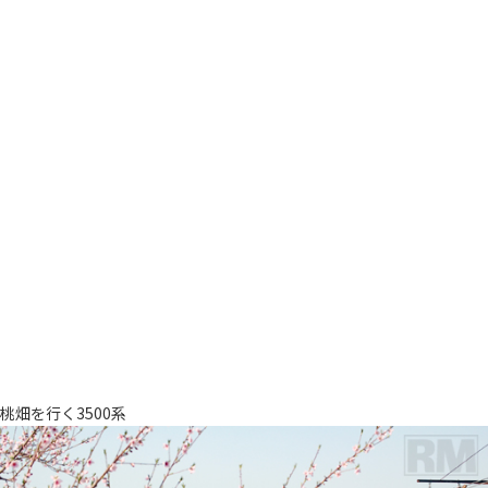
桃畑を行く3500系