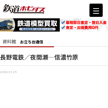
資料館
お立ち台通信
長野電鉄／夜間瀬─信濃竹原
2008.03.25