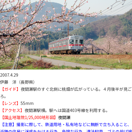
2007.4.29
伊藤 洋（長野県）
【ガイド】
夜間瀬駅のすぐ北側に桃畑が広がっている。４月後半が見ご
ろ。
【レンズ】
55mm
【アクセス】
夜間瀬駅横。駅へは国道403号線を利用する。
【国土地理院1/25,000地形図】
夜間瀬
【注意】撮影に際して、鉄道用地・私有地などに無断で立ち入ること、
近隣の住民に迷惑をかける行為、危険な行為、違法駐車、ゴミの投げ捨