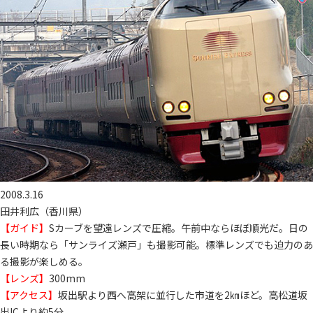
2008.3.16
田井利広（香川県）
【ガイド】
Sカーブを望遠レンズで圧縮。午前中ならほぼ順光だ。日の
長い時期なら「サンライズ瀬戸」も撮影可能。標準レンズでも迫力のあ
る撮影が楽しめる。
【レンズ】
300mm
【アクセス】
坂出駅より西へ高架に並行した市道を2㎞ほど。高松道坂
出ICより約5分。