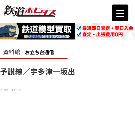
資料館
お立ち台通信
予讃線／宇多津─坂出
2008.03.25