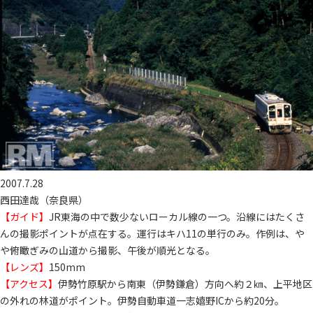
2007.7.28
西田達哉（奈良県）
【ガイド】
JR東海の中で数少ないローカル線の一つ。沿線にはたくさ
んの撮影ポイントが点在する。運行はキハ11の単行のみ。作例は、や
や俯瞰ぎみの山道から撮影、午後が順光となる。
【レンズ】
150mm
【アクセス】
伊勢竹原駅から南東（伊勢鎌倉）方向へ約２㎞、上平地区
の外れの林道がポイント。伊勢自動車道一志嬉野ICから約20分。