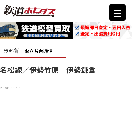
資料館
お立ち台通信
名松線／伊勢竹原─伊勢鎌倉
2008.03.18