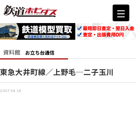
資料館
お立ち台通信
東急大井町線／上野毛─二子玉川
2007.04.18