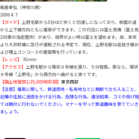
板倉幸弘（神奈川県）
2006.4.７
【ガイド】
上野毛駅から5分ほど歩くと切通しになっており、側面の道
から上下線方向ともに撮影ができます。この付近には富士見橋（富士見
100景の指定箇所）があり、視界がよい時は富士を望めます。尚、来年
より大井町線に急行が運転される予定で、現在、上野毛駅は追抜き線お
よび橋上コンコースの建設等を行っています。
【レンズ】
35mm
【アクセス】
上野毛駅から環状８号線を渡り、５分程度。車なら、環状
８号線「上野毛」から西方向へ曲がると直ぐです。
【国土地理院1/25,000地形図】
東京西部
【注意】撮影に際して、鉄道用地・私有地などに無断で立ち入ること、
近隣の住民に迷惑をかける行為、危険な行為、違法駐車、ゴミの投げ捨
ては絶対に行わないでください。マナーを守って鉄道趣味を育てていき
ましょう。