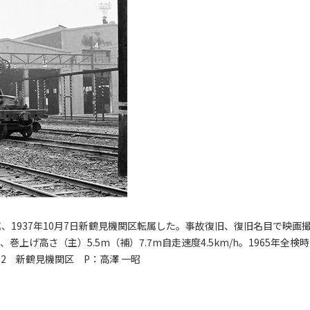
属、1937年10月7日新鶴見機関区転属した。事故復旧、復旧名目で映画
上げ高さ（主）5.5m（補）7.7m自走速度4.5km/h。1965年全検時
.2 新鶴見機関区 P：高澤 一昭