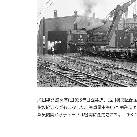
米国製ソ20を基に1936年日立製造、品川機関区配
影の協力などもこなした。巻重量主巻65ｔ補巻15ｔ、巻
蒸気機関からディーゼル機関に変更された。 ’63.7