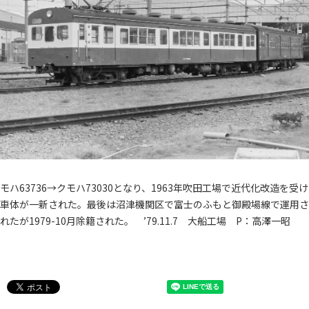
モハ63736→クモハ73030となり、1963年吹田工場で近代化改造を受け
車体が一新された。最後は沼津機関区で富士のふもと御殿場線で運用さ
れたが1979-10月除籍された。 ’79.11.7 大船工場 P：高澤一昭