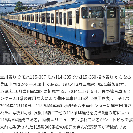
立川寄り クモハ115-307 モハ114-335 クハ115-360 松本寄り からなる
豊田車両センター所属車である。1975年2月三鷹電車区に新製配備、
1986年10月豊田電車区に転属する。2014年12月6日、長野総合車両セ
ンター211系の運用拡大により豊田電車区115系は運用を失う。そして
2014年12月10日、115系M4編成は長野総合車両センターに廃車回送さ
れた。写真は小淵沢駅中線にて他の115系M編成を従え6連の前に立つ
115系M4編成である。内装はリニューアルされているがシートピッチ拡
大前に製造された115系300番台の細窓を含んだ窓配置が特徴的であ