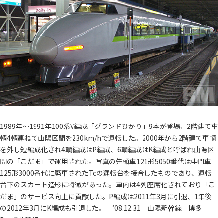
1989年～1991年100系V編成「グランドひかり」9本が登場、2階建て車
輌4輌連ねて山陽区間を230km/hで運転した。2000年から2階建て車輌
を外し短編成化され4輌編成はP編成、6輌編成はK編成と呼ばれ山陽区
間の「こだま」で運用された。写真の先頭車121形5050番代は中間車
125形3000番代に廃車されたTcの運転台を接合したものであり、運転
台下のスカート造形に特徴があった。車内は4列座席化されており「こ
だま」のサービス向上に貢献した。P編成は2011年3月に引退、1年後
の2012年3月にK編成も引退した。 ’08.12.31 山陽新幹線 博多