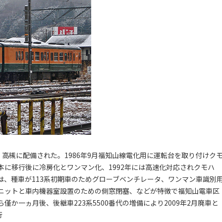
して新製、高槻に配備された。1986年9月福知山線電化用に運転台を取り付けク
R西日本に移行後に冷房化とワンマン化、1992年には高速化対応されクモハ
この車輌は、種車が113系初期車のためグローブベンチレータ、ワンマン車識別
ユニットと車内機器室設置のための側窓閉塞、などが特徴で福知山電車区
か一ヵ月後、後継車223系5500番代の増備により2009年2月廃車と
行