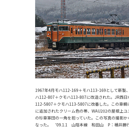
1967年4月モハ112-169＋モハ113-169と
ハ112-807＋クモハ113-807に改造された。J
112-5807＋クモハ113-5807に改番した。
に追加されたクリーム色の帯、WAU202の屋根上
の珍車軍団の一角を担っていた。この写真の撮影から僅
なった。 ’09.1.1 山陰本線 和田山 P：楢井勝