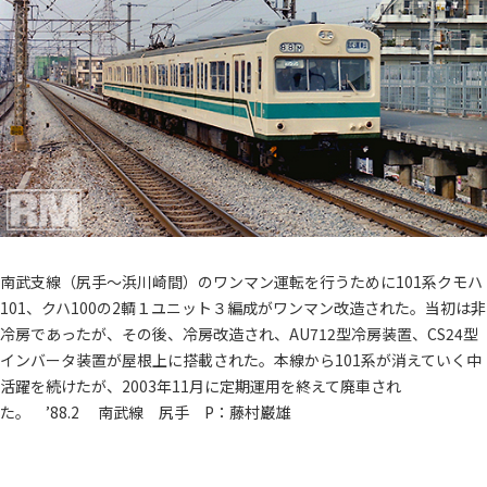
南武支線（尻手～浜川崎間）のワンマン運転を行うために101系クモハ
101、クハ100の2輌１ユニット３編成がワンマン改造された。当初は非
冷房であったが、その後、冷房改造され、AU712型冷房装置、CS24型
インバータ装置が屋根上に搭載された。本線から101系が消えていく中
活躍を続けたが、2003年11月に定期運用を終えて廃車され
た。 ’88.2 南武線 尻手 P：藤村巌雄