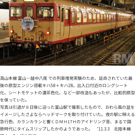
高山本線 富山－越中八尾 での列車増発実験のため、延命されていた最
後の原型エンジン搭載キハ58＋キハ28。出入口付近のロングシート
化、シートモケットの濃茶色化、など一部改造もあったが、比較的原型
を保っていた。
写真は引退が８日後に迫った富山駅で撮影したもので、おわら風の盆を
イメージしたさよならヘッドマークを取り付けていた。夜の駅に映える
急行色、カランカランと響くＤＭＨ17Ｈのアイドリング音、まるで国
鉄時代にタイムスリップしたかのようであった。 ’11.3.3 北陸本線