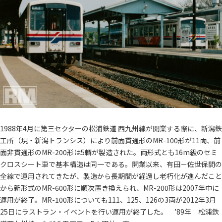
1988年4月に第三セクターの松浦鉄道 西九州線が開業する際に、新潟鉄
工所（現・新潟トランシス）により前面貫通形のMR-100形が11両、前
面非貫通形のMR-200形は5輌が製造された。両形式とも16m級のセミ
クロスシート車で基本構造は同一である。開業以来、有田－佐世保間の
全線で運用されてきたが、製造から長期間が経過し老朽化が進んだこと
から新形式のMR-600形に順次置き換えられ、MR-200形は2007年中に
運用が終了。MR-100形についても111、125、126の3両が2012年3月
25日にラストラン・イベントを行い運用が終了した。 ’89年 松浦鉄