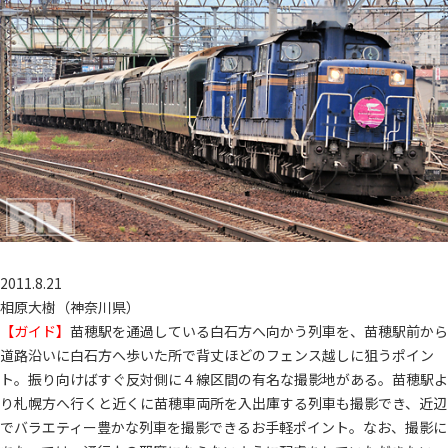
2011.8.21
相原大樹（神奈川県）
【ガイド】
苗穂駅を通過している白石方へ向かう列車を、苗穂駅前から
道路沿いに白石方へ歩いた所で背丈ほどのフェンス越しに狙うポイン
ト。振り向けばすぐ反対側に４線区間の有名な撮影地がある。苗穂駅よ
り札幌方へ行くと近くに苗穂車両所を入出庫する列車も撮影でき、近辺
でバラエティー豊かな列車を撮影できるお手軽ポイント。なお、撮影に