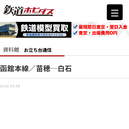
資料館
お立ち台通信
函館本線／苗穂─白石
2012.03.28