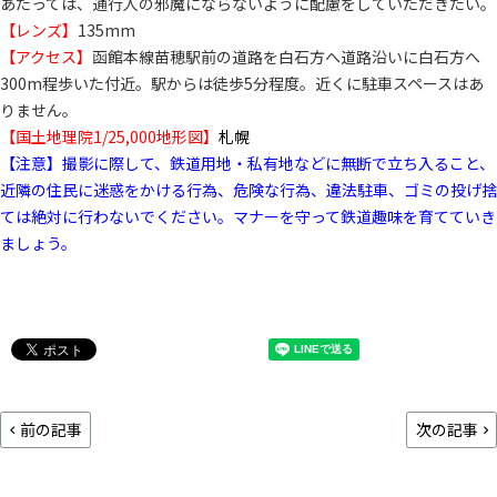
あたっては、通行人の邪魔にならないように配慮をしていただきたい。
【レンズ】
135mm
【アクセス】
函館本線苗穂駅前の道路を白石方へ道路沿いに白石方へ
300m程歩いた付近。駅からは徒歩5分程度。近くに駐車スペースはあ
りません。
【国土地理院1/25,000地形図】
札幌
【注意】撮影に際して、鉄道用地・私有地などに無断で立ち入ること、
近隣の住民に迷惑をかける行為、危険な行為、違法駐車、ゴミの投げ捨
ては絶対に行わないでください。マナーを守って鉄道趣味を育てていき
ましょう。
前の記事
次の記事