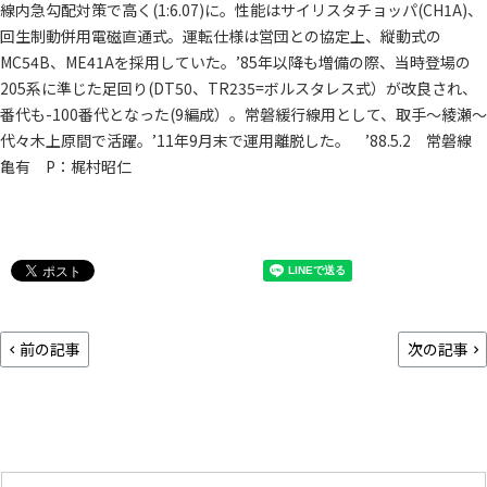
線内急勾配対策で高く(1:6.07)に。性能はサイリスタチョッパ(CH1A)、
回生制動併用電磁直通式。運転仕様は営団との協定上、縦動式の
MC54B、ME41Aを採用していた。’85年以降も増備の際、当時登場の
205系に準じた足回り(DT50、TR235=ボルスタレス式）が改良され、
番代も-100番代となった(9編成）。常磐緩行線用として、取手～綾瀬～
代々木上原間で活躍。’11年9月末で運用離脱した。 ’88.5.2 常磐線
亀有 P：梶村昭仁
前の記事
次の記事