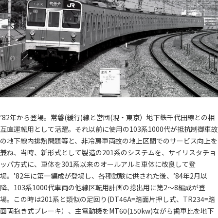
’82年から登場。常磐(緩行)線と営団(現・東京）地下鉄千代田線との相
互直運転用として活躍。それ以前に使用の103系1000代が抵抗制御車故
の地下線内排熱問題等と、非冷房車両故の地上区間でのサービス向上を
兼ね、当時、新形式として製造の201系のシステムを、サイリスタチョ
ッパ方式に、車体を301系以来のオールアルミ車体に改良して登
場。’82年に第一編成が登場し、各種試験に供された後、’84年2月以
降、103系1000代車両の他線区転用計画の捻出用に第2～8編成が登
場。この時は201系と類似の足回り(DT46A=踏面片押し式、TR234=踏
面両抱き式ブレーキ）、主電動機をMT60(150kw)ながら歯車比を地下