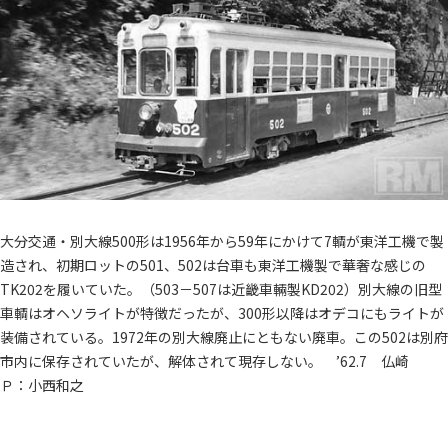
大分交通・別大線500形は1956年から59年にかけて7輌が東洋工機で製
造され、初期ロットの501、502は台車も東洋工機製で華奢な感じの
TK202を履いていた。（503－507は近畿車輛製KD202）別大線の旧型
車輌はオヘソライトが特徴だったが、300形以降はオデコにもライトが
装備されている。1972年の別大線廃止にともない廃車。この502は別府
市内に保存されていたが、解体されて現存しない。 ’62.7 仏崎
Ｐ：小西和之