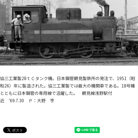
協三工業製28ｔＣタンク機。日本鋼管鶴見製鉄所の発注で、1951（昭
和26）年に製造された。協三工業製では最大の機関車である。18号機
とともに日本鋼管の専用線で活躍した。 鶴見線浅野駅付
近 ’69.7.30 Ｐ：大野 亨