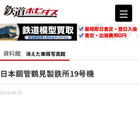
資料館
消えた車両写真館
日本鋼管鶴見製鉄所19号機
2011.09.15