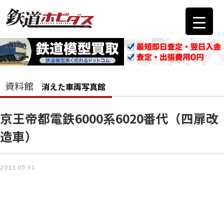
資料館
消えた車両写真館
京王帝都電鉄6000系6020番代（四扉改
造車）
2011.05.31