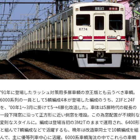
’91年に登場したラッシュ対策用多扉車輌の京王版とも云うべき車輌。
6000系列の一員として5輌編成4本が登場した編成のうち、23Fと24F
を、’00年1～3月に掛けて5→4扉化改造した。車体は5扉時代の縦長の
一段下降窓に沿って正方形に近い側窓を増設。この為窓配置が不規則な
変則なスタイルに。編成は登場当初の3M2Tのままで運用され、6400形
と組んで7輌編成などで活躍するも、晩年は改造車同士で10輌編成を組
んで、主に優等列車中心に活躍。6000系車輌淘汰の中でこれらの車輌