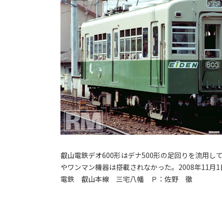
叡山電鉄デオ600形はデナ500形の足回りを流用し
やワンマン機器は搭載されなかった。2008年11月1日
電鉄 叡山本線 三宅八幡 Ｐ：佐野 徹