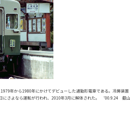
て1979年から1980年にかけてデビューした通勤形電車である。冷房装置
にさよなら運転が行われ、2010年3月に解体された。 ’00.9.24 叡