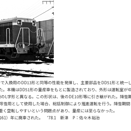
ンで入換用のDD13形と同等の性能を発揮し、主要部品をDD51形と統一
た。本機はDD51形の量産車をもとに製造されており、外形は運転室が
のL字形と異なる。この形状は、後のDE10形等に引き継がれた。降雪
ンを除雪用として使用した場合、総括制御により推進運転を行う。降雪期間
重く空転しやすいという問題点があり、量産には至らなかった。
和61）年に廃車された。 ’78.1 新津 P：佐々木裕治