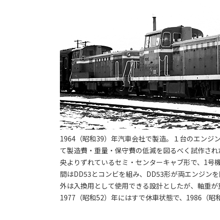
1964（昭和39）年汽車会社で製造。１台のエンジ
て製造費・重量・保守費の低減を図るべく試作され
央よりずれているセミ・センターキャブ形で、1号機
間はDD53とコンビを組み、DD53形が両エンジ
外は入換用として使用できる設計としたが、軸重が
1977（昭和52）年にはすで休車状態で、1986（昭