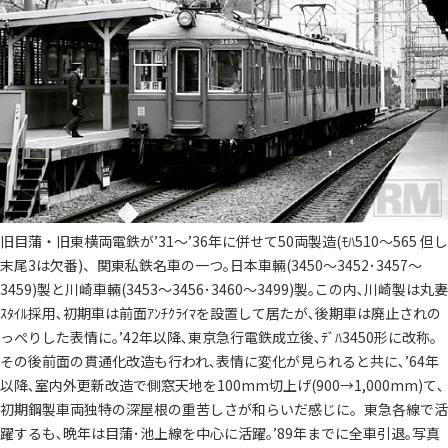
旧目蒲・旧東横両電鉄が’31～’36年に併せて50両製造(ﾓﾊ510～565 但し
末尾3は欠番)、関東私鉄名車の一つ｡日本車輛(3450～3452･3457～
3459)製と川崎車輛(3453～3456･3460～3499)製｡この内､川崎製は丸妻
ｽﾀｲﾙ採用､初期車は前面ｱﾝﾁｸﾗｲﾏを設置して居たが､後期車は廃止されの
っぺりした表情に｡’42年以降､東京急行電鉄成立後､ﾃﾞﾊ3450形に改称｡
その後前面の貫通化改造も行われ､表情に変化が見られると共に､’64年
以降､室内外更新改造で側窓天地を100mm切上げ(900→1,000mm)て､
初期鋼製車両独特の深屋根の重苦しさが和らいだ感じに。東急各線で活
躍するも､晩年は目蒲･池上線を中心に活躍｡’89年までに全車引退｡写真