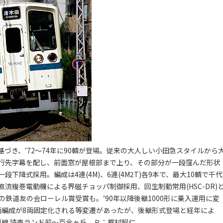
基づき、’72～74年に90輌が登場。従来の大人しい小田急スタイルから
行先字幕を配し、前面窓が屋根部まで上り、その部分が一段窪んだ形状
降式採用。編成は4連(4M)、6連(4M2T)各9本で、最大10輌で千代
流複巻電動機による界磁チョッパ制御採用、回生制動常用(HSC-DR)
年の鉄道友の会ローレル賞受賞も。’90年以降後継1000形に乗入運用に変
両編成が8両固定化される等変遷があったが、後継形式登場と経年によ
小田原線 読売ランド前～百合ヶ丘 Ｐ：梶村昭仁