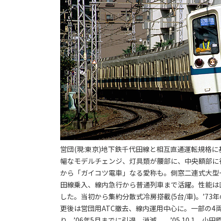
営団(現:東京)地下鉄千代田線と相互直通運転規格に
幅なモデルチェンジ、灯具類が腰部に、中央額部に
から「ガイコツ電車」なる愛称も。側窓二連式大型一段下
田線乗入、線内急行から普通列車まで活躍。性能は直
した。当初から集約分散式冷房搭載(5台/車)。’73
更後は営団用ATC撤去、線内運用中心に。一部の4
り、’06年5月までに引退、消滅。 ’05.10.1 