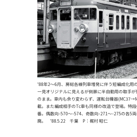
’88年2～6月、房総各線列車増発に伴う短編成化用の先
一見オリジナルに見えるが側扉に半自動用の取手が残り
のまま。車内も余り変わらず、運転台機器(MC37→M
載。また編成相手のTc車も同様の改造で登場。特
番。偶数向-570～-574、奇数向-271～-275の
廃。 ’88.5.22 千葉 P：梶村 昭仁