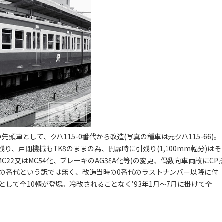
頭車として、クハ115-0番代から改造(写真の種車は元クハ115-66)。
、戸閉機械もTK8のままの為、開扉時に引残り(1,100mm幅分)はそ
C22又はMC54化、ブレーキのAG38A化等)の変更、偶数向車両故にCP
段の番代という訳では無く、改造当時の0番代のラストナンバー以降に付
各5両として全10輌が登場。冷改されることなく’93年1月～7月に掛けて全