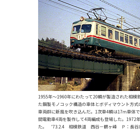
1955年～1960年にわたって20輌が製造された
た鋼製モノコック構造の車体とボディマウント方式
車両群に新風を吹き込んだ。1次車4輌は17ｍ車体
間電動車4両を製作して4両編成も登場した。1972
た。 ’73.2.4 相模鉄道 西谷－鶴ヶ峰 Ｐ：長