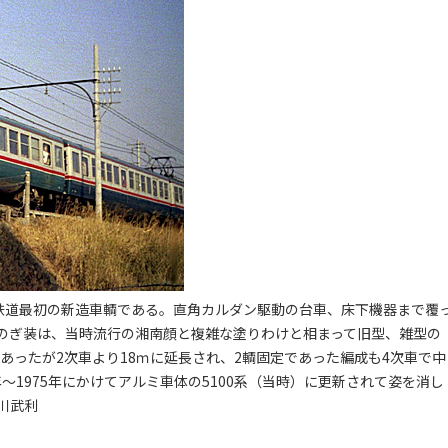
相模鉄道最初の新造車輌である。直角カルダン駆動の台車、床下機器まで覆
のぎ装は、当時流行の湘南顔と複雑な塗りわけと相まって旧型、雑型の
であったが2次車より18ｍに延長され、2輌固定であった編成も4次車で中
年～1975年にかけてアルミ車体の5100系（当時）に更新されて姿を消し
谷川武利