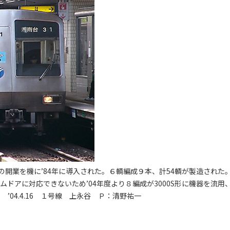
開業を機に’84年に導入された。６輌編成９本、計54輌が製造された
ムドアに対応できないため’04年度より８編成が3000S形に機器を流用
’04.4.16 １号線 上永谷 Ｐ：清野祐一