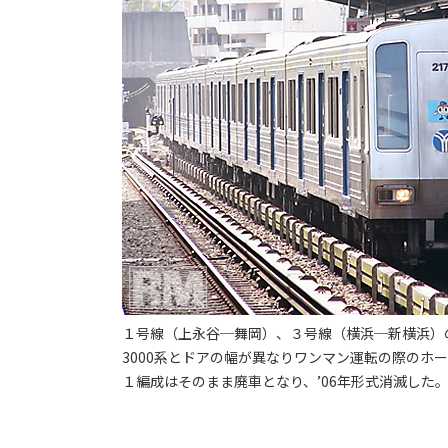
１号線（上永谷─舞岡）、３号線（横浜─新横浜）の
3000系とドアの幅が異なりワンマン運転の際のホー
１編成はそのまま廃車となり、’06年形式消滅した。 