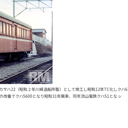
サハ22（昭和２年川崎造船所製）として竣工し昭和12年TC化しクハ6
改番でクハ5600となり昭和31年廃車、同年流山電鉄クハ51となっ