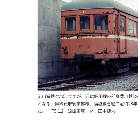
流山電鉄クハ51ですが、元は飯田線の前身豊川鉄道の
となる、国鉄買収後宇部線、福塩線を経て昭和28年の
た。 ’75.1.2 流山車庫 Ｐ：田中健吉