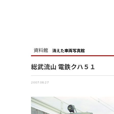
資料館
消えた車両写真館
総武流山 電鉄クハ５１
2007.08.27