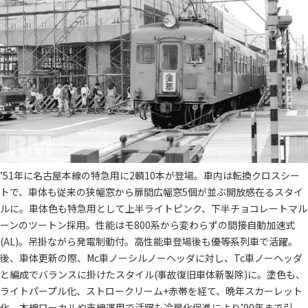
’51年に名古屋本線の特急用に2輌10本が登場。車内は転換クロスシー
トで、車体も従来の狭幅窓から扉間広幅窓5個が並ぶ開放感在るスタイ
ルに。車体色も特急用として上半ライトピンク、下半チョコレートマル
ーンのツートン採用。性能はモ800系から変わらずの間接自動加速式
(AL)。吊掛ながら発電制動付。高性能車登場後も優等系列車で活躍。
後、車体更新の際、Mc車ノーシルノーヘッダに対し、Tc車ノーヘッダ
と編成でバランスに掛けたスタイル(事故復旧車体新製除)に。塗色も、
ライトパープル化、ストロークリーム+赤帯を経て、晩年スカーレット
化。本線ローカルや支線運用で活躍も冷房化促進により’90年まで引