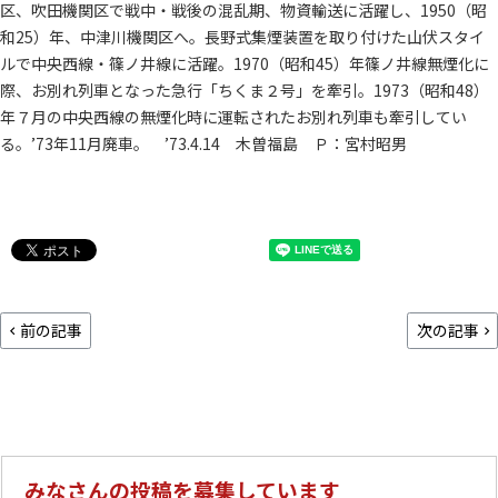
区、吹田機関区で戦中・戦後の混乱期、物資輸送に活躍し、1950（昭
和25）年、中津川機関区へ。長野式集煙装置を取り付けた山伏スタイ
ルで中央西線・篠ノ井線に活躍。1970（昭和45）年篠ノ井線無煙化に
際、お別れ列車となった急行「ちくま２号」を牽引。1973（昭和48）
年７月の中央西線の無煙化時に運転されたお別れ列車も牽引してい
る。’73年11月廃車。 ’73.4.14 木曽福島 Ｐ：宮村昭男
前の記事
次の記事
みなさんの投稿を募集しています