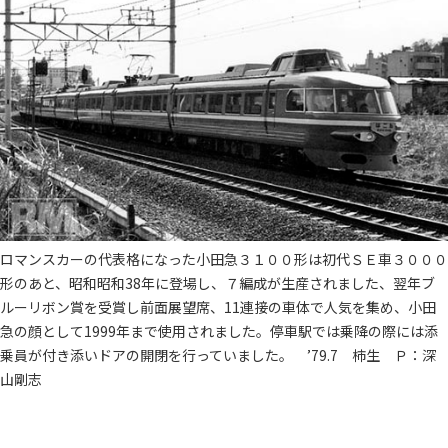
ロマンスカーの代表格になった小田急３１００形は初代ＳＥ車３０００
形のあと、昭和昭和38年に登場し、７編成が生産されました、翌年ブ
ルーリボン賞を受賞し前面展望席、11連接の車体で人気を集め、小田
急の顔として1999年まで使用されました。停車駅では乗降の際には添
乗員が付き添いドアの開閉を行っていました。 ’79.7 柿生 Ｐ：深
山剛志