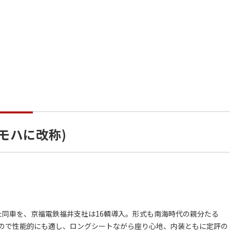
にモハに改称)
った同車を、京福電鉄福井支社は16輌導入。形式も南海時代の親分たる
/hなので性能的にも適し、ロングシートながら座り心地、内装ともに定評の