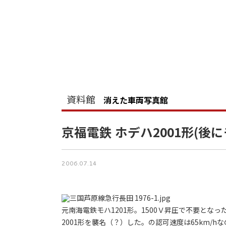
資料館
消えた車両写真館
京福電鉄 ホデハ2001形(後
2006.07.14
元南海電鉄モハ1201形。1500Ｖ昇圧で不要とな
2001形を襲名（？）した。の認可速度は65km