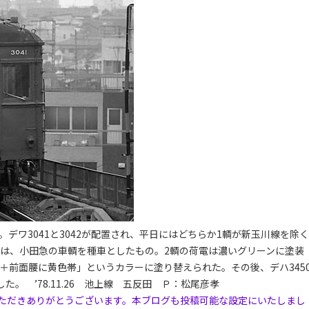
デワ3041と3042が配置され、平日にはどちらか1輌が新玉川線を除く
1は、小田急の車輌を種車としたもの。2輌の荷電は濃いグリーンに塗装
ン＋前面腰に黄色帯」というカラーに塗り替えられた。その後、デハ345
した。 ’78.11.26 池上線 五反田 Ｐ：松尾彦孝
ただきありがとうございます。本ブログも投稿可能な設定にいたしまし