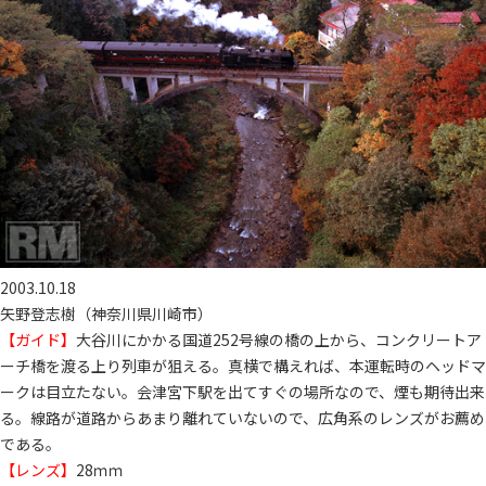
2003.10.18
矢野登志樹（神奈川県川崎市）
【ガイド】
大谷川にかかる国道252号線の橋の上から、コンクリートア
ーチ橋を渡る上り列車が狙える。真横で構えれば、本運転時のヘッドマ
ークは目立たない。会津宮下駅を出てすぐの場所なので、煙も期待出来
る。線路が道路からあまり離れていないので、広角系のレンズがお薦め
である。
【レンズ】
28ｍｍ