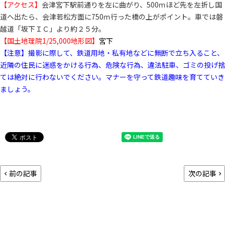
【アクセス】
会津宮下駅前通りを左に曲がり、500ｍほど先を左折し国
道へ出たら、会津若松方面に750ｍ行った橋の上がポイント。車では磐
越道「坂下ＩＣ」より約２５分。
【国土地理院1/25,000地形図】
宮下
【注意】撮影に際して、鉄道用地・私有地などに無断で立ち入ること、
近隣の住民に迷惑をかける行為、危険な行為、違法駐車、ゴミの投げ捨
ては絶対に行わないでください。マナーを守って鉄道趣味を育てていき
ましょう。
前の記事
次の記事