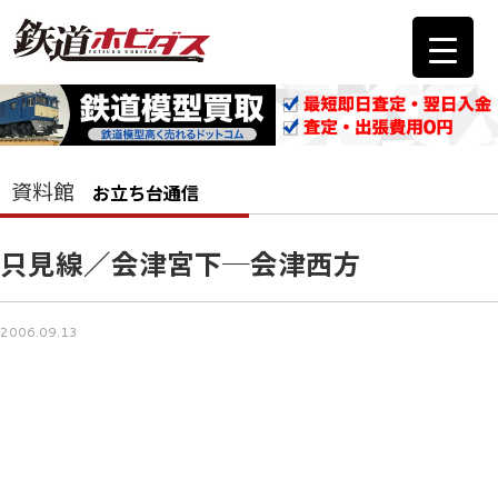
資料館
お立ち台通信
只見線／会津宮下─会津西方
2006.09.13