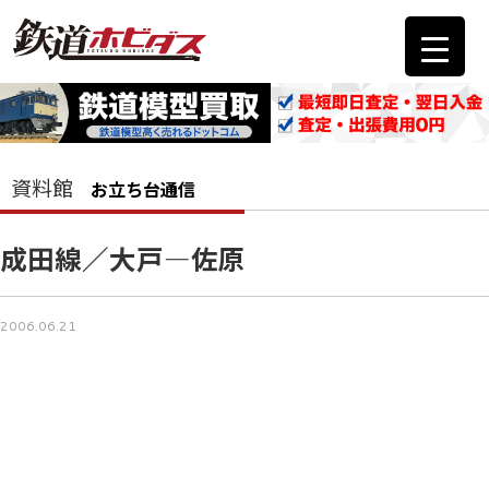
資料館
お立ち台通信
成田線／大戸―佐原
2006.06.21