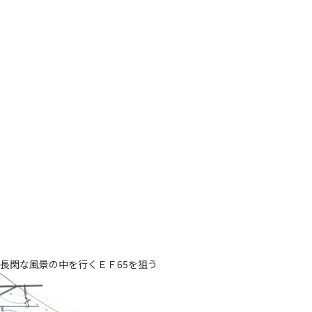
長閑な風景の中を行くＥＦ65を狙う