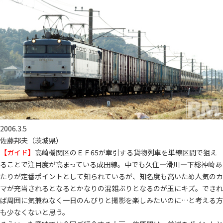
2006.3.5
佐藤邦夫（茨城県）
【ガイド】
高崎機関区のＥＦ65が牽引する貨物列車を単線区間で狙え
ることで注目度が高まっている成田線。中でも久住―滑川―下総神崎あ
たりが定番ポイントとして知られているが、知名度も高いため人気のカ
マが充当されるとなるとかなりの混雑ぶりとなるのが玉にキズ。できれ
ば周囲に気兼ねなく一日のんびりと撮影を楽しみたいのに…と考える方
も少なくないと思う。