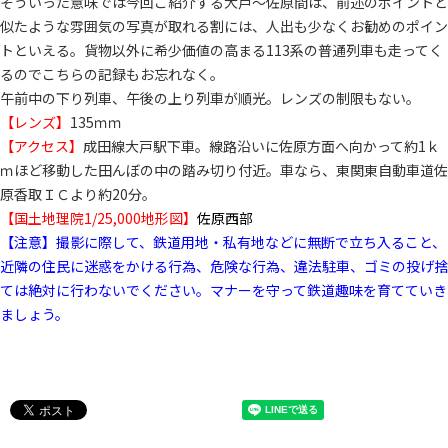
そういった意味では今回ご紹介する大戸～佐原間は、前述のポイントと
似たような雰囲気の写真が取れる割には、人出も少なくお勧めのポイン
トといえる。貨物以外に希少価値の高まる113系の普通列車も走ってく
るのでこちらの記録もお忘れなく。
午前中の下り列車、午後の上り列車が順光。レンズの制限もない。
【レンズ】
135ｍｍ
【アクセス】
成田線大戸駅下車。線路沿いに佐原方面へ向かって約1ｋ
ｍほど移動した田んぼの中の踏み切り付近。車なら、東関東自動車道佐
原香取ＩＣより約20分。
【国土地理院1/25,000地形図】
佐原西部
【注意】撮影に際して、鉄道用地・私有地などに無断で立ち入ること、
近隣の住民に迷惑をかける行為、危険な行為、違法駐車、ゴミの投げ捨
ては絶対に行わないでください。マナーを守って鉄道趣味を育てていき
ましょう。