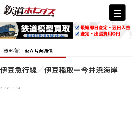
資料館
お立ち台通信
伊豆急行線／伊豆稲取ー今井浜海岸
2016.01.14