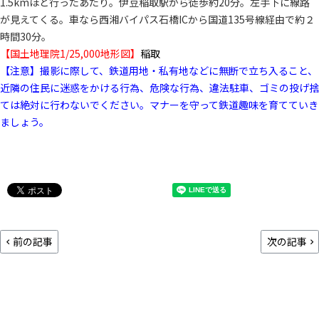
1.5kmほど行ったあたり。伊豆稲取駅から徒歩約20分。左手下に線路
が見えてくる。車なら西湘バイパス石橋ICから国道135号線経由で約２
時間30分。
【国土地理院1/25,000地形図】
稲取
【注意】撮影に際して、鉄道用地・私有地などに無断で立ち入ること、
近隣の住民に迷惑をかける行為、危険な行為、違法駐車、ゴミの投げ捨
ては絶対に行わないでください。マナーを守って鉄道趣味を育てていき
ましょう。
前の記事
次の記事