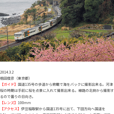
2014.3.2
椙田俊彦（東京都）
【ガイド】
国道135号の歩道から俯瞰で海をバックに撮影出来る。河津
桜の時期は手前に桜を点景に入れて撮影出来る。線路の北側から撮影す
るので曇りの日向き。
【レンズ】
100ｍｍ
【アクセス】
伊豆稲取駅から国道135号に出て、下田方向へ国道を