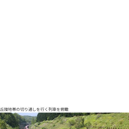
丘陵地帯の切り通しを行く列車を俯瞰