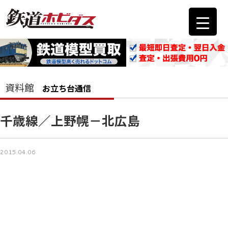
資料館
お立ち台通信
千歳線／上野幌－北広島
2015.04.06