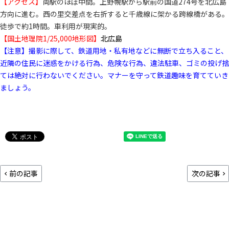
【アクセス】
両駅のほぼ中間。上野幌駅から駅前の国道274号を北広島
方向に進む。西の里交差点を右折すると千歳線に架かる跨線橋がある。
徒歩で約1時間。車利用が現実的。
【国土地理院1/25,000地形図】
北広島
【注意】撮影に際して、鉄道用地・私有地などに無断で立ち入ること、
近隣の住民に迷惑をかける行為、危険な行為、違法駐車、ゴミの投げ捨
ては絶対に行わないでください。マナーを守って鉄道趣味を育てていき
ましょう。
前の記事
次の記事