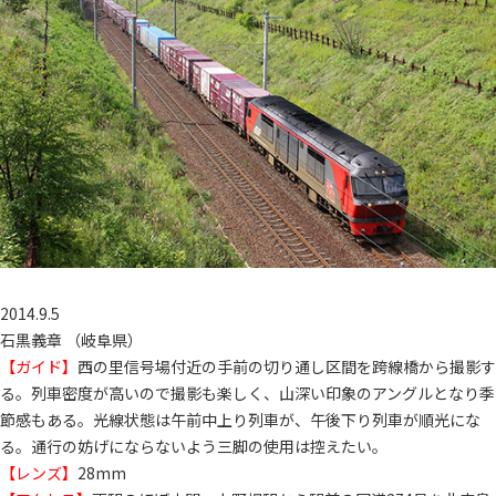
2014.9.5
石黒義章 （岐阜県）
【ガイド】
西の里信号場付近の手前の切り通し区間を跨線橋から撮影す
る。列車密度が高いので撮影も楽しく、山深い印象のアングルとなり季
節感もある。光線状態は午前中上り列車が、午後下り列車が順光にな
る。通行の妨げにならないよう三脚の使用は控えたい。
【レンズ】
28mm