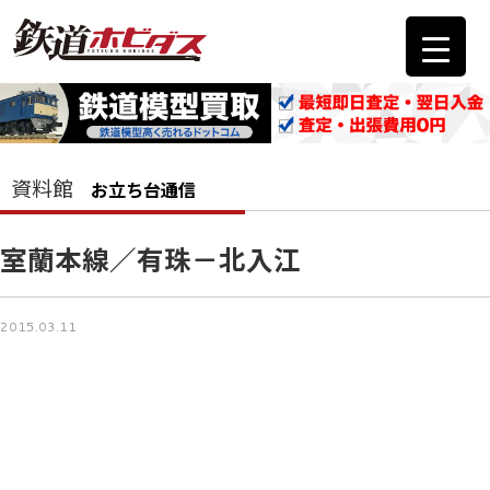
資料館
お立ち台通信
室蘭本線／有珠－北入江
2015.03.11