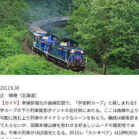
2012.6.30
辻 晴穂（北海道）
【ガイド】
単線非電化の曲線区間で、「宇宙軒カーブ」と親しまれるS
字カーブの下り列車撮影ポイントの反対側にあたる。ここは曲線の上り
勾配に挑む上り列車のダイナミックなシーンをねらう。編成は最後部ま
で入らないが、函館本線山線を思わせる好ましいムードの撮影地であ
る。午後の列車がほぼ順光となる。8010レ「カシオペア」は18時30分