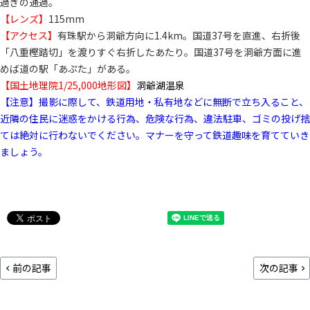
過ぎの通過。
【レンズ】
115mm
【アクセス】
有珠駅から洞爺方向に1.4km。国道37号を直進、右折後
「八重樫踏切」を渡りすぐ右折したあたり。国道37号を洞爺方面に進
めば道の駅「あぷた」がある。
【国土地理院1/25,000地形図】
洞爺湖温泉
【注意】撮影に際して、鉄道用地・私有地などに無断で立ち入ること、
近隣の住民に迷惑をかける行為、危険な行為、違法駐車、ゴミの投げ捨
ては絶対に行わないでください。マナーを守って鉄道趣味を育てていき
ましょう。
前の記事
次の記事