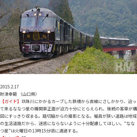
2015.2.17
財津幸範 （山口県）
【ガイド】
玖珠川にかかるカーブした鉄橋から直線にさしかかり、迫っ
て来るななつ星の機関車正面が迫力十分にとらえられ、後続の客車が構
図にすっきり収まる。踏切脇からの撮影となる。幅員が狭い道路は地域
の生活道路だから、迷惑にならないように十分配慮してほしい。”なな
つ星”は火曜日の13時15分頃に通過する。