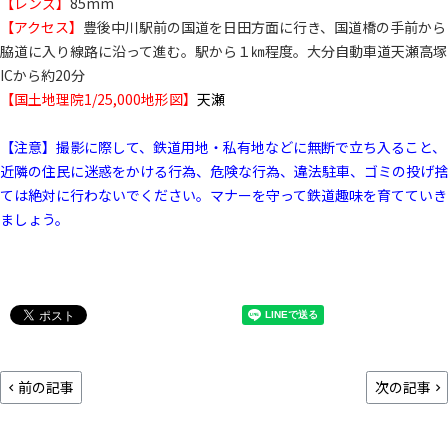
【レンズ】
85mm
【アクセス】
豊後中川駅前の国道を日田方面に行き、国道橋の手前から
脇道に入り線路に沿って進む。駅から１㎞程度。大分自動車道天瀬高塚
ICから約20分
【国土地理院1/25,000地形図】
天瀬
【注意】撮影に際して、鉄道用地・私有地などに無断で立ち入ること、
近隣の住民に迷惑をかける行為、危険な行為、違法駐車、ゴミの投げ捨
ては絶対に行わないでください。マナーを守って鉄道趣味を育てていき
ましょう。
前の記事
次の記事