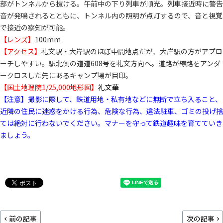
部がトンネルから抜ける。午前中の下り列車が順光。列車接近時に警告
音が発鳴されるとともに、トンネル内の照明が点灯するので、音と視覚
で接近の察知が可能。
【レンズ】
100mm
【アクセス】
礼文駅・大岸駅のほぼ中間地点だが、大岸駅の方がアプロ
ーチしやすい。駅北側の道道608号を礼文方向へ。道路が線路をアンダ
ークロスした先にあるキャンプ場が目印。
【国土地理院1/25,000地形図】
礼文華
【注意】撮影に際して、鉄道用地・私有地などに無断で立ち入ること、
近隣の住民に迷惑をかける行為、危険な行為、違法駐車、ゴミの投げ捨
ては絶対に行わないでください。マナーを守って鉄道趣味を育てていき
ましょう。
前の記事
次の記事