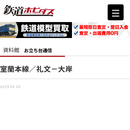
資料館
お立ち台通信
室蘭本線／礼文－大岸
2015.02.10