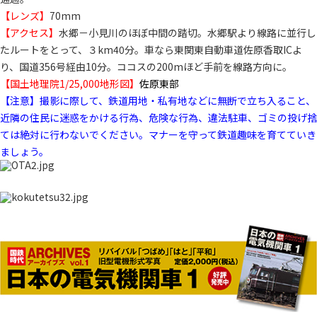
【レンズ】
70mm
【アクセス】
水郷－小見川のほぼ中間の踏切。水郷駅より線路に並行し
たルートをとって、３km40分。車なら東関東自動車道佐原香取ICよ
り、国道356号経由10分。ココスの200mほど手前を線路方向に。
【国土地理院1/25,000地形図】
佐原東部
【注意】撮影に際して、鉄道用地・私有地などに無断で立ち入ること、
近隣の住民に迷惑をかける行為、危険な行為、違法駐車、ゴミの投げ捨
ては絶対に行わないでください。マナーを守って鉄道趣味を育てていき
ましょう。