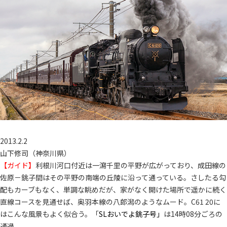
2013.2.2
山下修司（神奈川県）
【ガイド】
利根川河口付近は一瀉千里の平野が広がっており、成田線の
佐原－銚子間はその平野の南端の丘陵に沿って通っている。さしたる勾
配もカーブもなく、単調な眺めだが、家がなく開けた場所で遥かに続く
直線コースを見通せば、奥羽本線の八郎潟のようなムード。C61 20に
はこんな風景もよく似合う。「
SLおいでよ銚子号」
は14時08分ごろの
通過。