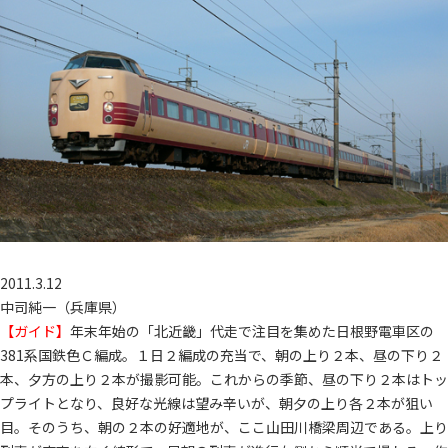
2011.3.12
中司純一（兵庫県）
【ガイド】
年末年始の「北近畿」代走で注目を集めた日根野電車区の
381系国鉄色Ｃ編成。１日２編成の充当で、朝の上り２本、昼の下り２
本、夕方の上り２本が撮影可能。これからの季節、昼の下り２本はトッ
プライトとなり、良好な光線は望み辛いが、朝夕の上り各２本が狙い
目。そのうち、朝の２本の好適地が、ここ山田川橋梁周辺である。上り