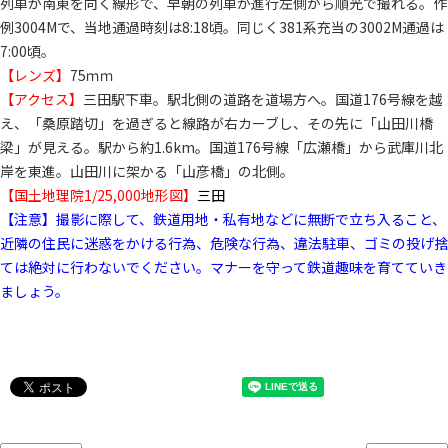
列車が南東を向く線形で、早朝の列車が進行左側から順光で撮れる。作
例3004Mで、当地通過時刻は8:18頃。同じく381系充当の3002M通過は
7:00頃。
【レンズ】
75ｍｍ
【アクセス】
三田駅下車。駅北側の道路を道場方へ。国道176号線を越
え、「桑原踏切」を過ぎると線路が右カーブし、その先に「山田川橋
梁」が見える。駅から約1.6km。国道176号線「広瀬橋」から武庫川北
岸を東進。山田川に架かる「山彦橋」の北側。
【国土地理院1/25,000地形図】
三田
【注意】撮影に際して、鉄道用地・私有地などに無断で立ち入ること、
近隣の住民に迷惑をかける行為、危険な行為、違法駐車、ゴミの投げ捨
ては絶対に行わないでください。マナーを守って鉄道趣味を育てていき
ましょう。