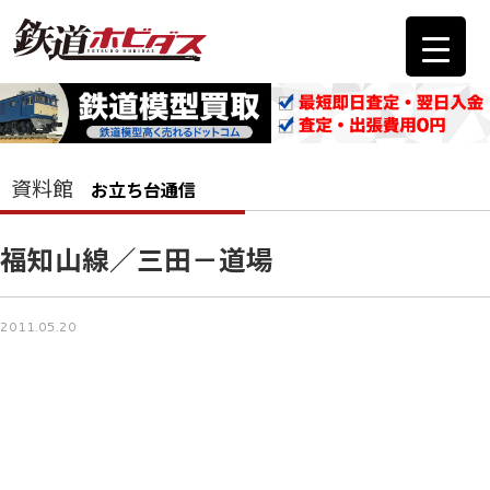
資料館
お立ち台通信
福知山線／三田－道場
2011.05.20