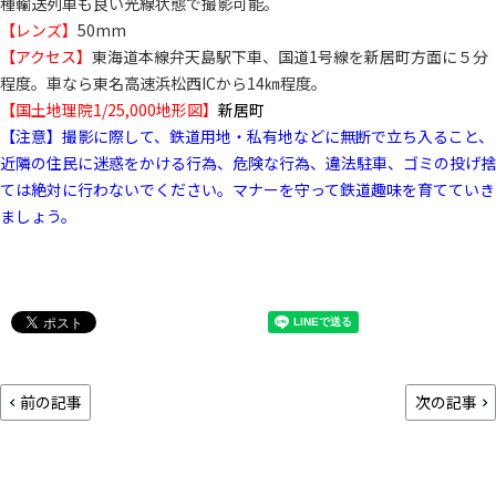
種輸送列車も良い光線状態で撮影可能。
【レンズ】
50mm
【アクセス】
東海道本線弁天島駅下車、国道1号線を新居町方面に５分
程度。車なら東名高速浜松西ICから14㎞程度。
【国土地理院1/25,000地形図】
新居町
【注意】撮影に際して、鉄道用地・私有地などに無断で立ち入ること、
近隣の住民に迷惑をかける行為、危険な行為、違法駐車、ゴミの投げ捨
ては絶対に行わないでください。マナーを守って鉄道趣味を育てていき
ましょう。
前の記事
次の記事