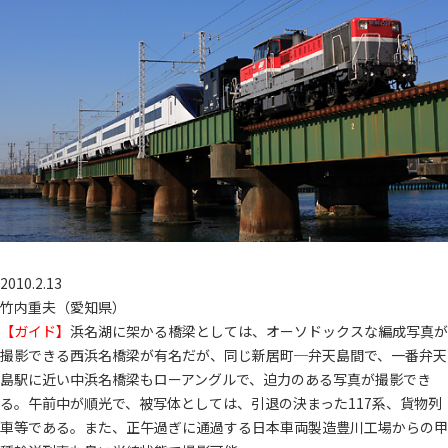
2010.2.13
竹内重夫（愛知県）
【ガイド】
浜名湖に架かる橋梁としては、オーソドックスな編成写真が
撮影できる西浜名橋梁が有名だが、同じ新居町─弁天島間で、一番弁天
島駅に近い中浜名橋梁もローアングルで、迫力のある写真が撮影でき
る。午前中が順光で、被写体としては、引退の決まった117系、貨物列
車等である。また、正午過ぎに通過する日本車両製造豊川工場からの甲