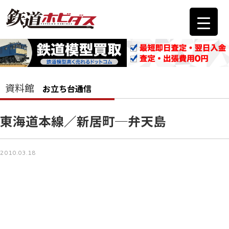
資料館
お立ち台通信
東海道本線／新居町─弁天島
2010.03.18