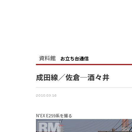
資料館
お立ち台通信
成田線／佐倉─酒々井
2010.03.16
N’EX E259系を撮る