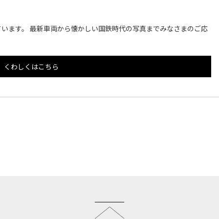
います。 最新車両から懐かしい国鉄時代の写真までみなさまのご応
くわしくはこちら
このページのトップへ