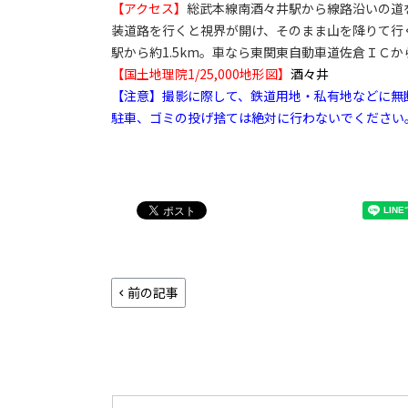
【アクセス】
総武本線南酒々井駅から線路沿いの道を
装道路を行くと視界が開け、そのまま山を降りて行
駅から約1.5km。車なら東関東自動車道佐倉ＩＣか
【国土地理院1/25,000地形図】
酒々井
【注意】撮影に際して、鉄道用地・私有地などに無
駐車、ゴミの投げ捨ては絶対に行わないでください
前の記事