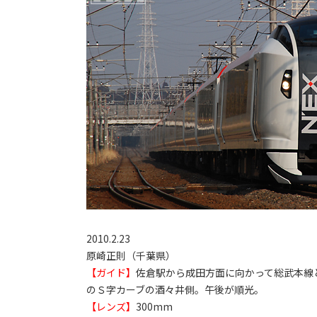
2010.2.23
原崎正則（千葉県）
【ガイド】
佐倉駅から成田方面に向かって総武本線
のＳ字カーブの酒々井側。午後が順光。
【レンズ】
300mm