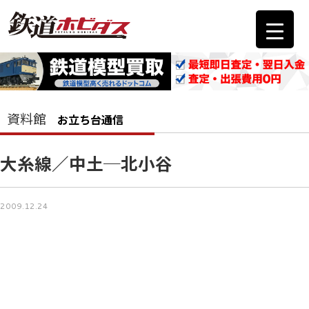
資料館
お立ち台通信
大糸線／中土─北小谷
2009.12.24