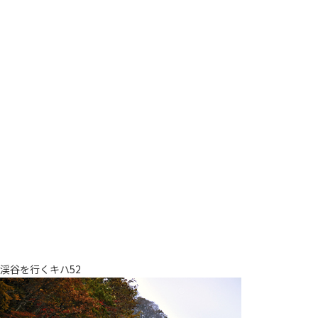
渓谷を行くキハ52