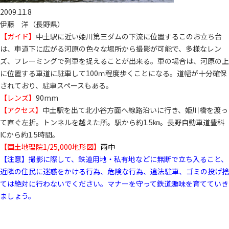
2009.11.8
伊藤 洋（長野県）
【ガイド】
中土駅に近い姫川第三ダムの下流に位置するこのお立ち台
は、車道下に広がる河原の色々な場所から撮影が可能で、多様なレン
ズ、フレーミングで列車を捉えることが出来る。車の場合は、河原の上
に位置する車道に駐車して100ｍ程度歩くことになる。道幅が十分確保
されており、駐車スペースもある。
【レンズ】
90mm
【アクセス】
中土駅を出て北小谷方面へ線路沿いに行き、姫川橋を渡っ
て直ぐ左折。トンネルを越えた所。駅から約1.5㎞。長野自動車道豊科
ICから約1.5時間。
【国土地理院1/25,000地形図】
雨中
【注意】撮影に際して、鉄道用地・私有地などに無断で立ち入ること、
近隣の住民に迷惑をかける行為、危険な行為、違法駐車、ゴミの投げ捨
ては絶対に行わないでください。マナーを守って鉄道趣味を育てていき
ましょう。