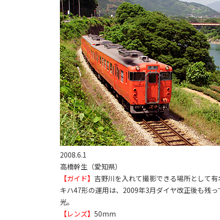
2008.6.1
高橋幹生（愛知県）
【ガイド】
吉野川を入れて撮影できる場所として有名。
キハ47形の運用は、2009年3月ダイヤ改正後も
光。
【レンズ】
50mm