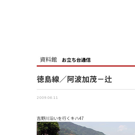
資料館
お立ち台通信
徳島線／阿波加茂－辻
2009.06.11
吉野川沿いを行くキハ47