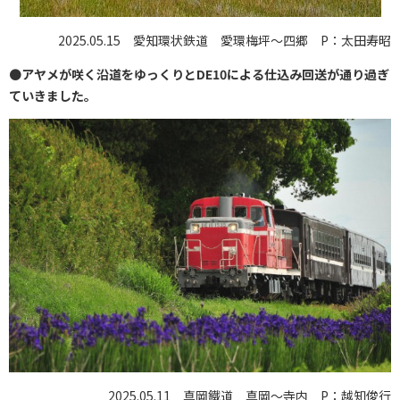
2025.05.15 愛知環状鉄道 愛環梅坪～四郷 P：太田寿昭
●
アヤメが咲く沿道をゆっくりとDE10による仕込み回送が通り過ぎ
ていきました。
2025.05.11 真岡鐵道 真岡〜寺内 P：越知俊行