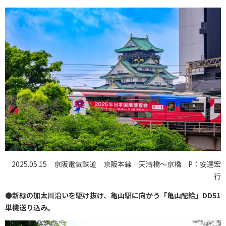
2025.05.15 京阪電気鉄道 京阪本線 天満橋～京橋 P：安達宏
行
●
新緑の加太川沿いを駆け抜け、亀山駅に向かう「亀山配給」DD51
単機送り込み。