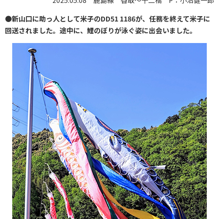
2025.05.08 鹿島線 香取〜十二橋 P：小沼健一郎
●
新山口に助っ人として米子のDD51 1186が、任務を終えて米子に
回送されました。途中に、鯉のぼりが泳ぐ姿に出会いました。