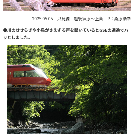
2025.05.05 只見線 越後須原～上条 P：桑原浩幸
●
川のせせらぎや小鳥がさえずる声を聞いているとGSEの通過でハ
ッとしました。