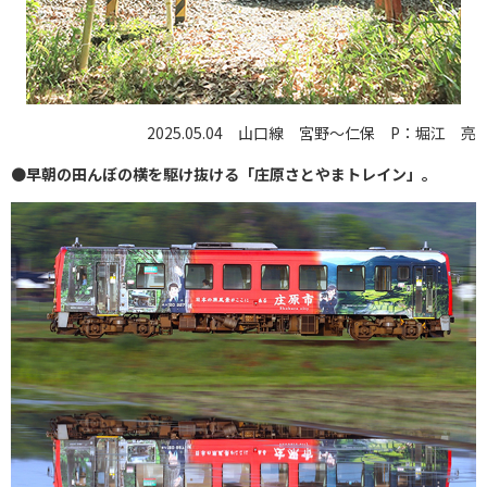
2025.05.04 山口線 宮野〜仁保 P：堀江 亮
●
早朝の田んぼの横を駆け抜ける「庄原さとやまトレイン」。