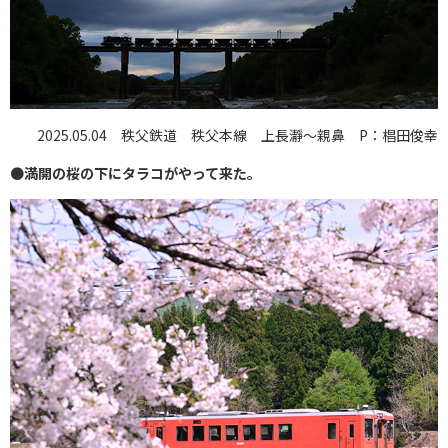
2025.05.04 秩父鉄道 秩父本線 上長瀞〜親鼻 P：椙田俊幸
●
満開の桜の下にタラコがやって来た。