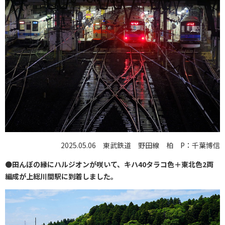
2025.05.06 東武鉄道 野田線 柏 P：千葉博信
●
田んぼの縁にハルジオンが咲いて、キハ40タラコ色＋東北色2両
編成が上総川間駅に到着しました。