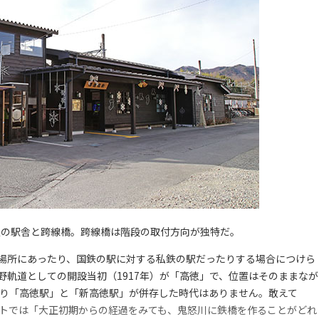
駅の駅舎と跨線橋。跨線橋は階段の取付方向が独特だ。
場所にあったり、国鉄の駅に対する私鉄の駅だったりする場合につけら
軌道としての開設当初（1917年）が「高徳」で、位置はそのままなが
まり「高徳駅」と「新高徳駅」が併存した時代はありません。敢えて
イトでは「大正初期からの経過をみても、鬼怒川に鉄橋を作ることがどれ