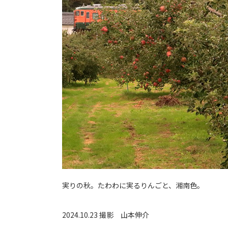
実りの秋。たわわに実るりんごと、湘南色。
2024.10.23 撮影
山本伸介