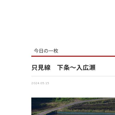
今日の一枚
只見線 下条〜入広瀬
2024.05.15