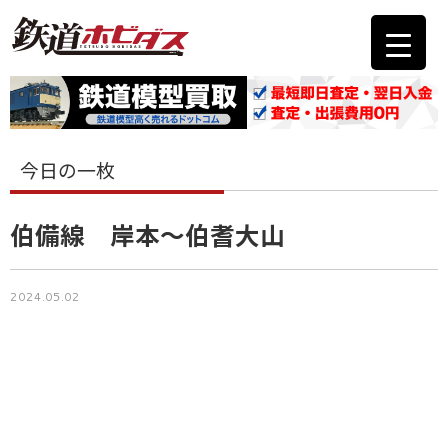
今日の一枚
伯備線 岸本〜伯耆大山
2024.05.02